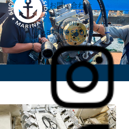
お問い合わせ
MORE
メルマガ登録
Boat Restore
採用情報
フォローはこちら：
ボートレストア