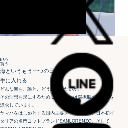
BUY
買う
海というもう一つの日常を
手に入れる
どんな海を、誰と、どう過ごしたいか。
その理想を形にするために、私たちは選択肢の豊かさを
追求しています。
ヤマハをはじめとする国内主要メーカーから、日本初イ
タリアの名門ヨットブランドSANLORENZO、
そして